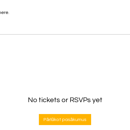
here.
No tickets or RSVPs yet
Pārlūkot pasākumus