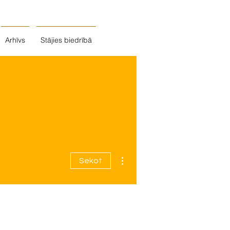
Arhīvs
Stājies biedrībā
Vairāk darbību
Sekot