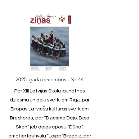
2025. gada decembris - Nr. 44
Par XIII Latvijas Skolu jaunatnes
dziesmu un deju svētkiiem Rīgā, par
Eiropas Latviešu kultūras svētkiem
Bredfordā, par “Dziesma Dejo. Deja
Skan” jeb dejas eposu “Düna”,
amatierfestivālu “Laipa”Birzgalē, par