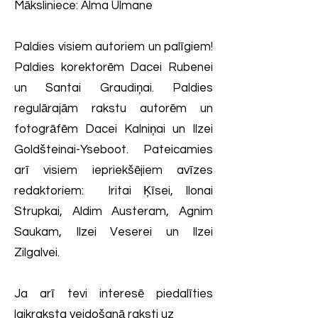
Māksliniece: Alma Ulmane
Paldies visiem autoriem un palīgiem!
Paldies korektorēm Dacei Rubenei
un Santai Graudiņai. Paldies
regulārajām rakstu autorēm un
fotogrāfēm Dacei Kalniņai un Ilzei
Goldšteinai-Yseboot. Pateicamies
arī visiem iepriekšējiem avīzes
redaktoriem: Iritai Ķīsei, Ilonai
Strupkai, Aldim Austeram, Agnim
Saukam, Ilzei Veserei un Ilzei
Zilgalvei.
Ja arī tevi interesē piedalīties
laikraksta veidošanā raksti uz