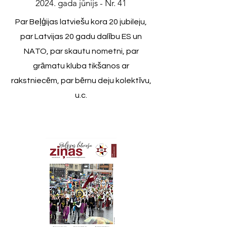
2024. gada jūnijs - Nr. 41
Par Beļģijas latviešu kora 20 jubileju,
par Latvijas 20 gadu dalību ES un
NATO, par skautu nometni, par
grāmatu kluba tikšanos ar
rakstniecēm, par bērnu deju kolektīvu,
u.c.