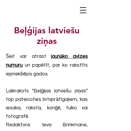
Beļģijas latviešu
ziņas
Šeit var atrast
jaunāko avīzes
numuru
un papētīt, par ko rakstīts
iepriekšējos gados.
Laikraksts “Beļģijas latviešu ziņas”
top pateicoties brīvprātīgajiem, kas
iesaka, raksta, koriģē, tulko vai
fotografē.
Redaktore: Ieva Brinkmane,