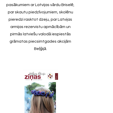
pasākumiem ar Latvijas vārdu Briselē,
par skautu piedzīvojumiem, skolēnu
pieredzi rasktot dzeju, par Latvijas
armijas rezervistu apmācībām un
pirmās latviešu valodā iespiestās
grāmatas piecsimtgades akcijām
Beļģijā.