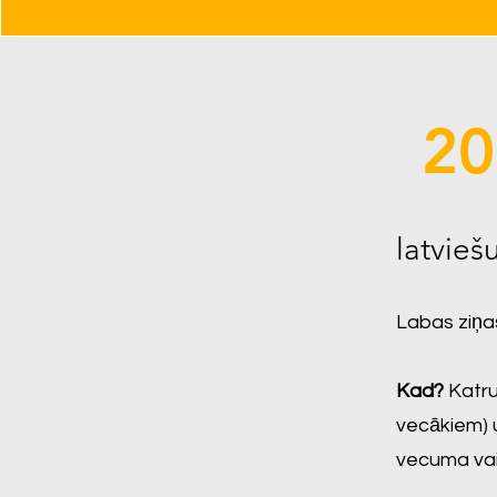
20
latvieš
Labas ziņas
Kad?
Katru 
vecākiem) u
vecuma vai