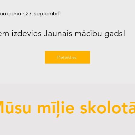
bu diena - 27. septembrī!
iem izdevies Jaunais mācību gads!
Pieteikties
ūsu mīļie skolotā