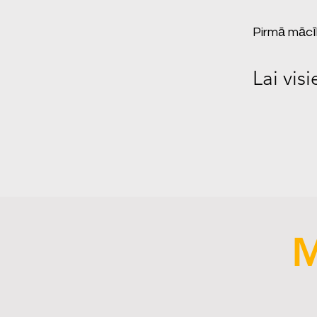
Pirmā mācī
Lai vis
M