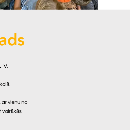
ads
 v.
kolā.
ā ar vienu no
t vairākās