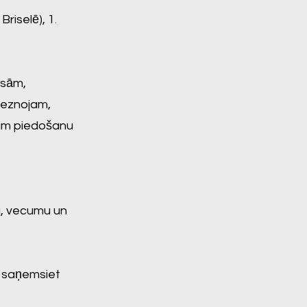
riselē), 1.
asām,
leznojam,
zam piedošanu
u, vecumu un
u saņemsiet