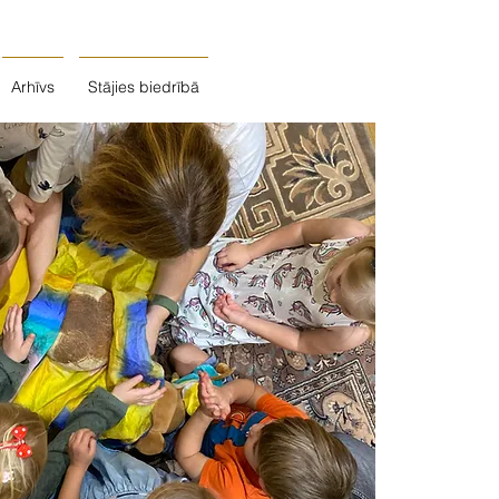
Arhīvs
Stājies biedrībā