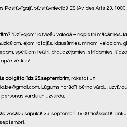
as Pastāvīgajā pārstāvniecībā ES (Av. des Arts 23, 1000, B
rām?
"Dzīvojam" latviešu valodā – nopietni mācāmies, l
uzicējam, ejam rotaļās, klausāmies, minam, veidojam, g
epam, spēlējam teātri, draudzējamies, strīdamies, lūd
kopā svētkus!
ās obligāta līdz 25.septembrim
, rakstot uz
la.be@gmail.com
. Lūgums norādīt bērna vārdu, uzvārd
personas vārdu un uzvārdu.
kāk vecāku sapulcē 26. septembrī 19:00 tiešsaistē. Link
 septembrī.