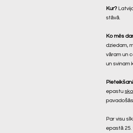
Kur?
Latvij
stāvā.
Ko mēs da
dziedam, m
vāram un c
un svinam 
Pieteikšan
epastu
sko
pavadošās 
Par visu sī
epastā 25.