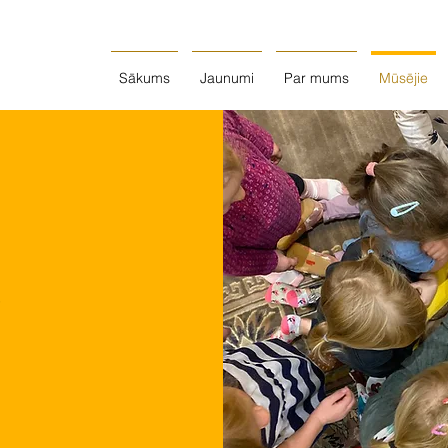
Sākums
Jaunumi
Par mums
Mūsējie
e