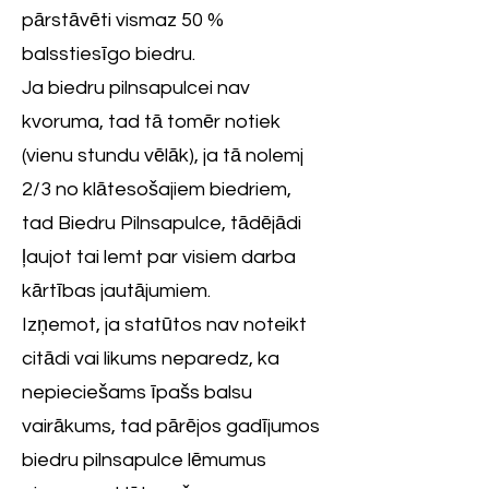
pārstāvēti vismaz 50 %
balsstiesīgo biedru.
Ja biedru pilnsapulcei nav
kvoruma, tad tā tomēr notiek
(vienu stundu vēlāk), ja tā nolemj
2/3 no klātesošajiem biedriem,
tad Biedru Pilnsapulce, tādējādi
ļaujot tai lemt par visiem darba
kārtības jautājumiem.
Izņemot, ja statūtos nav noteikt
citādi vai likums neparedz, ka
nepieciešams īpašs balsu
vairākums, tad pārējos gadījumos
biedru pilnsapulce lēmumus