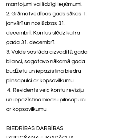
mantojumi vai līdzīgi ieņēmumi.
2. Grāmatvedības gads sākas 1.
janvārī un noslēdzas 31.
decembrī. Kontus slēdz katra
gada 31. decembrī.
3. Valde sastāda aizvadītā gada
bilanci, sagatavo nākamā gada
budžetu un iepazīstina biedru
pilnsapulci ar kopsavilkumu.
4. Revidents veic kontu revīziju
un iepazīstina biedru pilnsapulci
ar kopsavilkumu.
BIEDRĪBAS DARBĪBAS
IZBEIGŠANA-LIKVIDĀCIJA