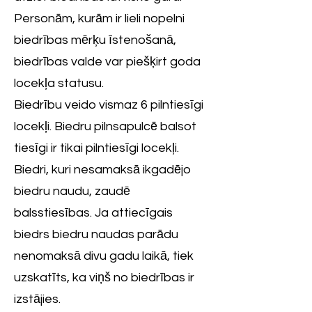
Personām, kurām ir lieli nopelni
biedrības mērķu īstenošanā,
biedrības valde var piešķirt goda
locekļa statusu.
Biedrību veido vismaz 6 pilntiesīgi
locekļi. Biedru pilnsapulcē balsot
tiesīgi ir tikai pilntiesīgi locekļi.
Biedri, kuri nesamaksā ikgadējo
biedru naudu, zaudē
balsstiesības. Ja attiecīgais
biedrs biedru naudas parādu
nenomaksā divu gadu laikā, tiek
uzskatīts, ka viņš no biedrības ir
izstājies.