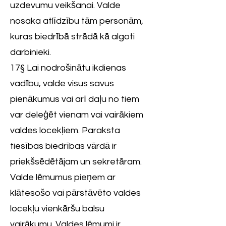
uzdevumu veikšanai. Valde
nosaka atlīdzību tām personām,
kuras biedrībā strādā kā algoti
darbinieki.
17§ Lai nodrošinātu ikdienas
vadību, valde visus savus
pienākumus vai arī daļu no tiem
var deleģēt vienam vai vairākiem
valdes locekļiem. Paraksta
tiesības biedrības vārdā ir
priekšsēdētājam un sekretāram.
Valde lēmumus pieņem ar
klātesošo vai pārstāvēto valdes
locekļu vienkāršu balsu
vairākumu. Valdes lēmumi ir