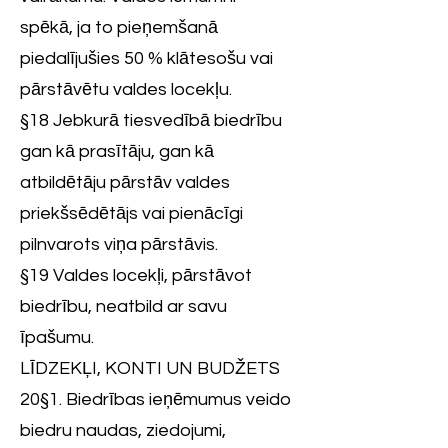
spēkā, ja to pieņemšanā
piedalījušies 50 % klātesošu vai
pārstāvētu valdes locekļu.
§18 Jebkurā tiesvedībā biedrību
gan kā prasītāju, gan kā
atbildētāju pārstāv valdes
priekšsēdētājs vai pienācīgi
pilnvarots viņa pārstāvis.
§19 Valdes locekļi, pārstāvot
biedrību, neatbild ar savu
īpašumu.
LĪDZEKĻI, KONTI UN BUDŽETS
20§1. Biedrības ieņēmumus veido
biedru naudas, ziedojumi,