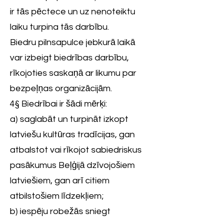
ir tās pēctece un uz nenoteiktu
laiku turpina tās darbību.
Biedru pilnsapulce jebkurā laikā
var izbeigt biedrības darbību,
rīkojoties saskaņā ar likumu par
bezpeļņas organizācijām.
4§ Biedrībai ir šādi mērķi:
a) saglabāt un turpināt izkopt
latviešu kultūras tradīcijas, gan
atbalstot vai rīkojot sabiedriskus
pasākumus Beļģijā dzīvojošiem
latviešiem, gan arī citiem
atbilstošiem līdzekļiem;
b) iespēju robežās sniegt