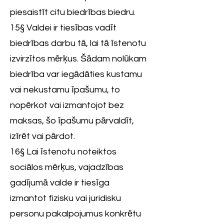
piesaistīt citu biedrības biedru.
15§ Valdei ir tiesības vadīt
biedrības darbu tā, lai tā īstenotu
izvirzītos mērķus. Šādam nolūkam
biedrība var iegādāties kustamu
vai nekustamu īpašumu, to
nopērkot vai izmantojot bez
maksas, šo īpašumu pārvaldīt,
izīrēt vai pārdot.
16§ Lai īstenotu noteiktos
sociālos mērķus, vajadzības
gadījumā valde ir tiesīga
izmantot fizisku vai juridisku
personu pakalpojumus konkrētu