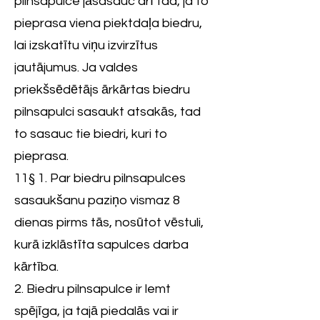
pilnsapulce jāsasauc arī tad, ja to
pieprasa viena piektdaļa biedru,
lai izskatītu viņu izvirzītus
jautājumus. Ja valdes
priekšsēdētājs ārkārtas biedru
pilnsapulci sasaukt atsakās, tad
to sasauc tie biedri, kuri to
pieprasa.
11§ 1. Par biedru pilnsapulces
sasaukšanu paziņo vismaz 8
dienas pirms tās, nosūtot vēstuli,
kurā izklāstīta sapulces darba
kārtība.
2. Biedru pilnsapulce ir lemt
spējīga, ja tajā piedalās vai ir