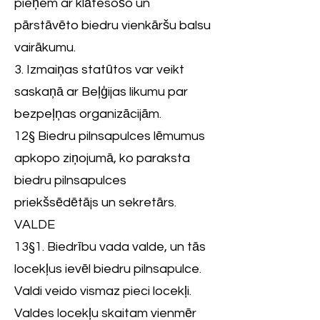
pieņem ar klātesošo un
pārstāvēto biedru vienkāršu balsu
vairākumu.
3. Izmaiņas statūtos var veikt
saskaņā ar Beļģijas likumu par
bezpeļņas organizācijām.
12§ Biedru pilnsapulces lēmumus
apkopo ziņojumā, ko paraksta
biedru pilnsapulces
priekšsēdētājs un sekretārs.
VALDE
13§1. Biedrību vada valde, un tās
locekļus ievēl biedru pilnsapulce.
Valdi veido vismaz pieci locekļi.
Valdes locekļu skaitam vienmēr