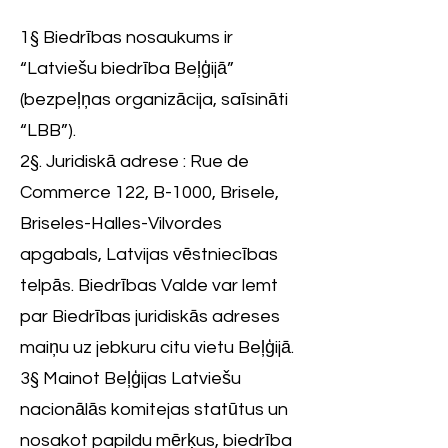
1§ Biedrības nosaukums ir
“Latviešu biedrība Beļģijā”
(bezpeļņas organizācija, saīsināti
“LBB”).
2§. Juridiskā adrese : Rue de
Commerce 122, B-1000, Brisele,
Briseles-Halles-Vilvordes
apgabals, Latvijas vēstniecības
telpās. Biedrības Valde var lemt
par Biedrības juridiskās adreses
maiņu uz jebkuru citu vietu Beļģijā.
3§ Mainot Beļģijas Latviešu
nacionālās komitejas statūtus un
nosakot papildu mērķus, biedrība