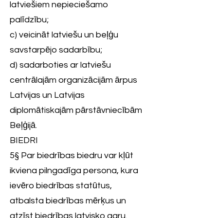
latviešiem nepieciešamo
palīdzību;
c) veicināt latviešu un beļģu
savstarpējo sadarbību;
d) sadarboties ar latviešu
centrālajām organizācijām ārpus
Latvijas un Latvijas
diplomātiskajām pārstāvniecībām
Beļģijā.
BIEDRI
5§ Par biedrības biedru var kļūt
ikviena pilngadīga persona, kura
ievēro biedrības statūtus,
atbalsta biedrības mērķus un
atzīst biedrības latvisko garu.