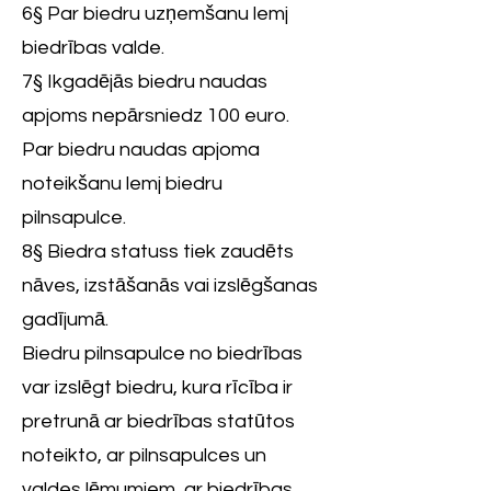
6§ Par biedru uzņemšanu lemj
biedrības valde.
7§ Ikgadējās biedru naudas
apjoms nepārsniedz 100 euro.
Par biedru naudas apjoma
noteikšanu lemj biedru
pilnsapulce.
8§ Biedra statuss tiek zaudēts
nāves, izstāšanās vai izslēgšanas
gadījumā.
Biedru pilnsapulce no biedrības
var izslēgt biedru, kura rīcība ir
pretrunā ar biedrības statūtos
noteikto, ar pilnsapulces un
valdes lēmumiem, ar biedrības