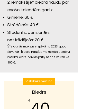
2. iemaksājiet biedra naudu par
esošo kalendāro gadu:
Ģimene: 60 €
Strādājošs: 40 €
Students, pensionārs,
nestrādājošs: 20 €
Šīs jaunās maksas ir spēkā no 2023. gada.
Savukārt biedra naudas maksimālo apmēru
nosaka katrs indivīds pats, bet ne vairāk kā
100 €.
Vislabākā vērtība
Biedrs
40€
€