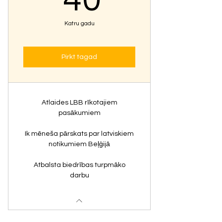
40
Katru gadu
Pirkt tagad
Atlaides LBB rīkotajiem
pasākumiem
Ik mēneša pārskats par latviskiem
notikumiem Beļģijā
Atbalsta biedrības turpmāko
darbu