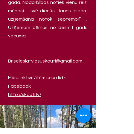
gada. Nodarbības notiek vienu reizi
mēnesī - svētdienās. Jaunu biedru
uzņemšana notok septembrī .
Uzņemam bērnus no desmit gadu
vecuma.
Briseleslatviesuskauti@gmail.com
Mūsu aktivitātēm seko līdzi :
Facebook
http://skauti.lv/