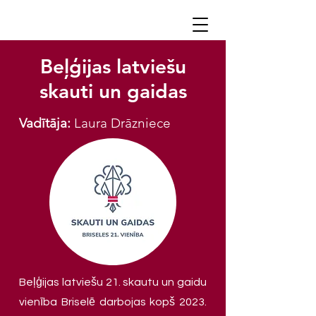
Beļģijas latviešu
skauti un gaidas
Vadītāja:
Laura Drāzniece
Beļģijas latviešu 21. skautu un gaidu
vienība Briselē darbojas kopš 2023.