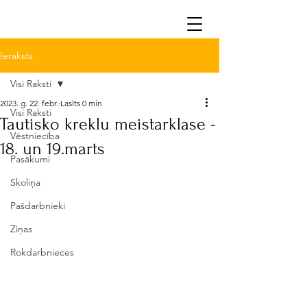
Ieraksts
Visi Raksti
2023. g. 22. febr.
Lasīts 0 min
Visi Raksti
Tautisko kreklu meistarklase -
Vēstniecība
18. un 19.marts
Pasākumi
Skoliņa
Pašdarbnieki
Ziņas
Rokdarbnieces