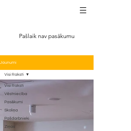
Pašlaik nav pasākumu
Jaunumi
Visi Raksti
Visi Raksti
Vēstniecība
Pasākumi
Skoliņa
Pašdarbnieki
Ziņas