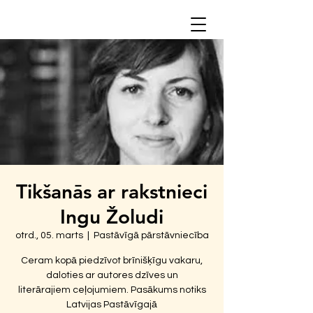
Tikšanās ar rakstnieci
Ingu Žoludi
otrd., 05. marts
  |  
Pastāvīgā pārstāvniecība
Ceram kopā piedzīvot brīnišķīgu vakaru,
daloties ar autores dzīves un
literārajiem ceļojumiem. Pasākums notiks
Latvijas Pastāvīgajā