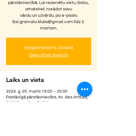
pārstāvniecībā. Lai rezervētu vietu, lūdzu,
atrakstiet, norādot savu
vārdu un uzvārdu, pa e-pastu
Bxl.gramatu.klubs@gmail.com līdz 2.
martam.
Registration is closed
See other events
Laiks un vieta
2024. g. 05. marts 18:00 – 20:00
Pastāvīgā pārstāvniecība, Av. des Arts 23,
1000 Bruxelles, Beļģija