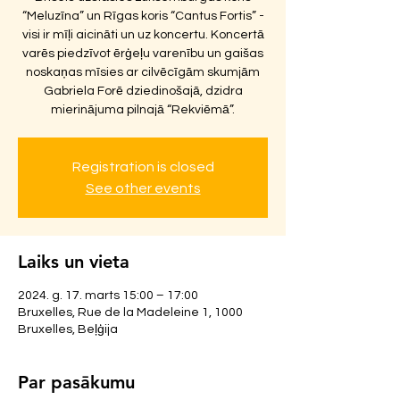
“Meluzīna” un Rīgas koris “Cantus Fortis” -
visi ir mīļi aicināti un uz koncertu. Koncertā
varēs piedzīvot ērģeļu varenību un gaišas
noskaņas mīsies ar cilvēcīgām skumjām
Gabriela Forē dziedinošajā, dzidra
mierinājuma pilnajā “Rekviēmā”.
Registration is closed
See other events
Laiks un vieta
2024. g. 17. marts 15:00 – 17:00
Bruxelles, Rue de la Madeleine 1, 1000
Bruxelles, Beļģija
Par pasākumu