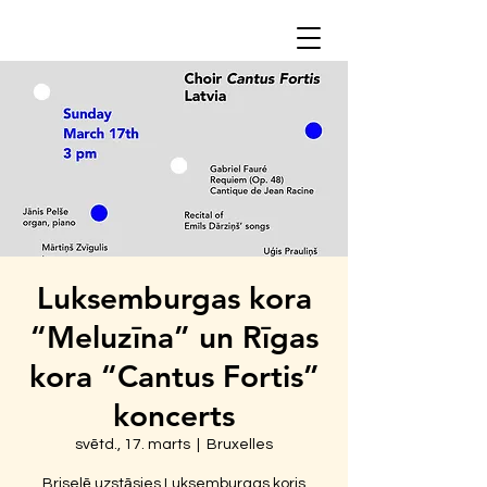
Luksemburgas kora
“Meluzīna” un Rīgas
kora “Cantus Fortis”
koncerts
svētd., 17. marts
  |  
Bruxelles
Briselē uzstāsies Luksemburgas koris