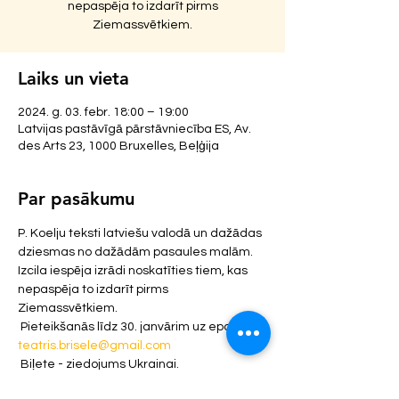
nepaspēja to izdarīt pirms
Ziemassvētkiem.
Laiks un vieta
2024. g. 03. febr. 18:00 – 19:00
Latvijas pastāvīgā pārstāvniecība ES, Av.
des Arts 23, 1000 Bruxelles, Beļģija
Par pasākumu
P. Koelju teksti latviešu valodā un dažādas 
dziesmas no dažādām pasaules malām. 
Izcila iespēja izrādi noskatīties tiem, kas 
nepaspēja to izdarīt pirms 
Ziemassvētkiem.
 Pieteikšanās līdz 30. janvārim uz epastu 
teatris.brisele@gmail.com
 Biļete - ziedojums Ukrainai.
Paldies Latvijas pastāvīgajai 