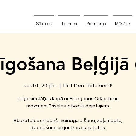
Sākums
Jaunumi
Par mums
Mūsējie
līgošana Beļģijā 
sestd., 20. jūn.
  |  
Hof Den Tuitelaar🍺
Ielīgosim Jāņus kopā ar Eslingenas Orķestri un
mazajiem Briseles latviešu dejotājiem.
Būs rotaļas un danči, vainagu pīšana, zaļumballe,
dziedāšana un jautras aktivitātes.