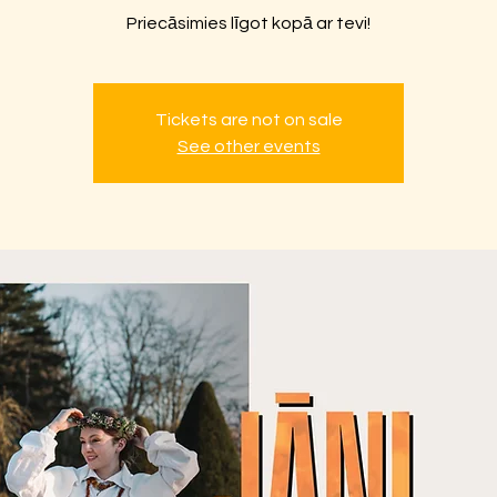
Priecāsimies līgot kopā ar tevi!
Tickets are not on sale
See other events