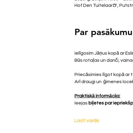
Hof Den Tuitelaar🍺, Putstr
Par pasākumu
Ielīgosim Jāņus kopā ar Esl
Būs rotaļas un danči, vaina
Priecāsimies līgot kopā ar te
Arī draugi un  ģimenes locekļi,
Praktiskā informācija:
Ieejas 
biļetes par iepriek
Lasīt vairāk