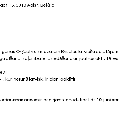
aat 15, 9310 Aalst, Beļģija
ingenas Orķestri un mazajiem Briseles latviešu dejotājiem. 
gu pīšana, zaļumballe, dziedāšana un jautras aktivitātes. 
vi! 
 kuri nerunā latviski, ir laipni gaidīti! 
špārdošanas cenām
 ir iespējams iegādāties līdz 
19. jūnijam: 