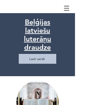
Beļģijas
latviešu
luterāņu
draudze
Lasīt vairāk