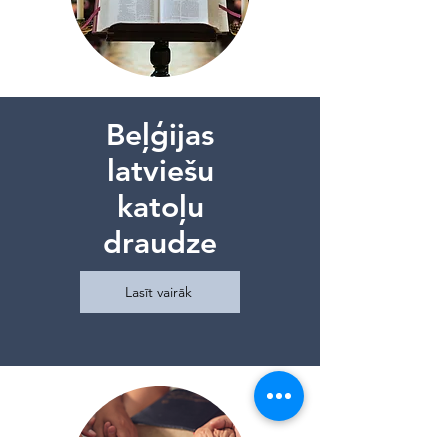
Beļģijas
latviešu
katoļu
draudze
Lasīt vairāk