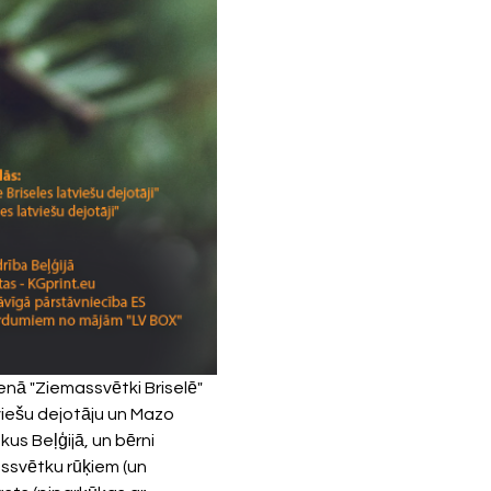
enā "Ziemassvētki Briselē" 
viešu dejotāju un Mazo 
us Beļģijā, un bērni 
ssvētku rūķiem (un 