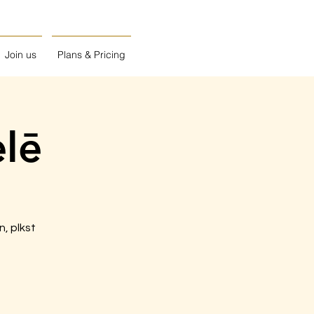
Join us
Plans & Pricing
elē
n, plkst