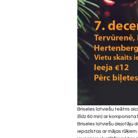
Briseles latviešu teātris ai
(līdz 60 min) ar komponista
Briseles latviešu dejotāju d
iepazīstas ar mājas rūķiem