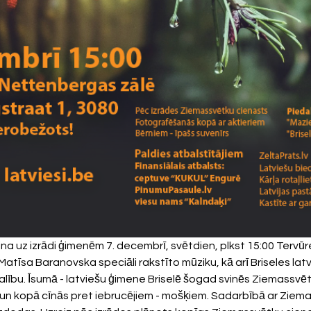
cina uz izrādi ģimenēm 7. decembrī, svētdien, plkst 15:00 Tervūr
 Matīsa Baranovska speciāli rakstīto mūziku, kā arī Briseles lat
alību. Īsumā - latviešu ģimene Briselē šogad svinēs Ziemassvētk
 un kopā cīnās pret iebrucējiem - mošķiem. Sadarbībā ar Ziema