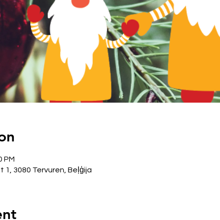
on
00 PM
 1, 3080 Tervuren, Beļģija
ent