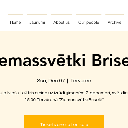
Home
Jaunumi
About us
Our people
Archive
emassvētki Bris
Sun, Dec 07
  |  
Tervuren
s latviešu teātris aicina uz izrādi ģimenēm 7. decembrī, svētdie
15:00 Tervūrenā "Ziemassvētki Briselē"
Tickets are not on sale