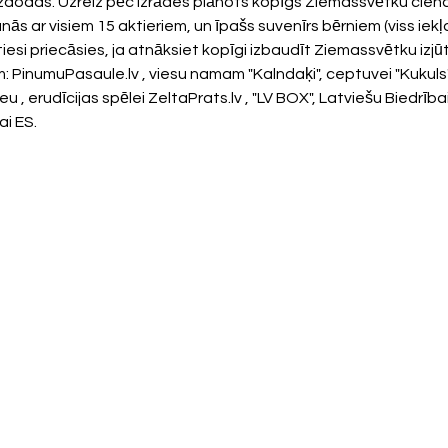
izdodas. Uzreiz pēc izrādes plānots kopīgs Ziemassvētku ciena
ās ar visiem 15 aktieriem, un īpašs suvenīrs bērniem (viss iek
atiesi priecāsies, ja atnāksiet kopīgi izbaudīt Ziemassvētku iz
: PinumuPasaule.lv , viesu namam "Kalndaķi", ceptuvei "Kukuls" 
 , erudīcijas spēlei ZeltaPrats.lv , "LV BOX", Latviešu Biedrībai
i ES.