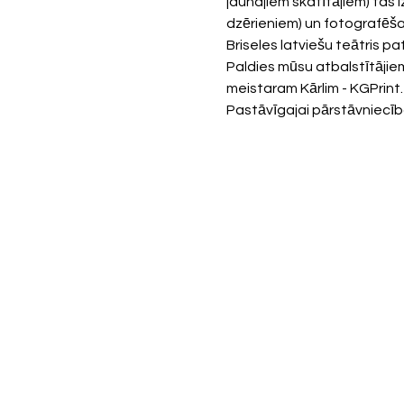
jaunajiem skatītājiem) tas 
dzērieniem) un fotografēšan
Briseles latviešu teātris p
Paldies mūsu atbalstītājiem
meistaram Kārlim - KGPrint.eu
Pastāvīgajai pārstāvniecība