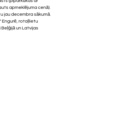
sts (piparkūkas ar 
ļauts apmeklējuma cenā). 
jūtu jau decembra sākumā. 
Engurē, rotaļlietu 
 Beļģijā un Latvijas 