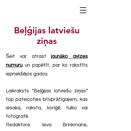
Beļģijas latviešu
ziņas
Šeit var atrast
jaunāko avīzes
numuru
un papētīt, par ko rakstīts
iepriekšējos gados.
Laikraksts “Beļģijas latviešu ziņas”
top pateicoties brīvprātīgajiem, kas
iesaka, raksta, koriģē, tulko vai
fotografē.
Redaktore: Ieva Brinkmane,