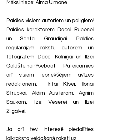
Māksliniece: Alma Ulmane
Paldies visiem autoriem un palīgiem!
Paldies korektorēm Dacei Rubenei
un Santai Graudiņai. Paldies
regulārajām rakstu autorēm un
fotogrāfēm Dacei Kalniņai un Ilzei
Goldšteinai-Yseboot. Pateicamies
arī visiem iepriekšējiem avīzes
redaktoriem: Iritai Ķīsei, Ilonai
Strupkai, Aldim Austeram, Agnim
Saukam, Ilzei Veserei un Ilzei
Zilgalvei.
Ja arī tevi interesē piedalīties
laikraksta veidošanā raksti uz