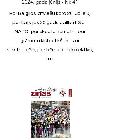
2024. gada jūnijs - Nr. 41
Par Beļģijas latviešu kora 20 jubileju,
par Latvijas 20 gadu dalību ES un
NATO, par skautu nometni, par
grāmatu kluba tikšanos ar
rakstniecēm, par bērnu deju kolektīvu,
u.c.