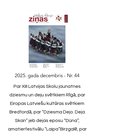
2025. gada decembris - Nr. 44
Par XIII Latvijas Skolu jaunatnes
dziesmu un deju svētkiiem Rīgā, par
Eiropas Latviešu kultūras svētkiem
Bredfordā, par “Dziesma Dejo. Deja
Skan” jeb dejas eposu “Düna”,
amatierfestivālu “Laipa”Birzgalē, par