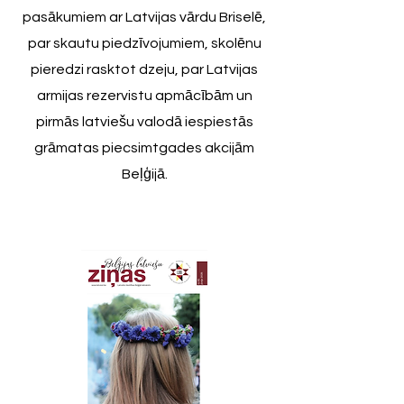
pasākumiem ar Latvijas vārdu Briselē,
par skautu piedzīvojumiem, skolēnu
pieredzi rasktot dzeju, par Latvijas
armijas rezervistu apmācībām un
pirmās latviešu valodā iespiestās
grāmatas piecsimtgades akcijām
Beļģijā.