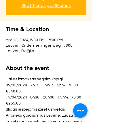
Skatīt citus pasākumus
Time & Location
Apr 13, 2024, 6:30 PM – 8:00 PM
Leuven, Ondernemingenweg 1, 3001
Leuven, Beļģija
About the event
Halles izmaksas segsim kopīgi 
09/03/2024 17h15 - 19h15   2h*€170.00 = 
€340.00
13/04/2024 18h30 - 20h00   1.5h*€170.00 = 
€255.00
Slidas iespējams izīrēt uz vietas.
Ar prieku gaidīsim jūs Lēvenē. Lūdzu pirms 
pasākuma pieteikties, lai varam aptuveni 
aprēķināt apmeklētāju skaitu.