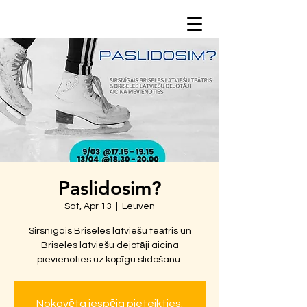
Paslidosim?
Sat, Apr 13
  |  
Leuven
Sirsnīgais Briseles latviešu teātris un
Briseles latviešu dejotāji aicina
pievienoties uz kopīgu slidošanu.
Nokavēta iespēja pieteikties.