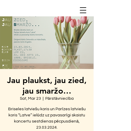
Jau plaukst, jau zied,
jau smaržo…
Sat, Mar 23
  |  
Pārstāvniecība
Briseles latviešu koris un Parīzes latviešu
koris “Latve” ielūdz uz pavasarīgi skaistu
koncertu sestdienas pēcpusdienā,
23.03.2024.