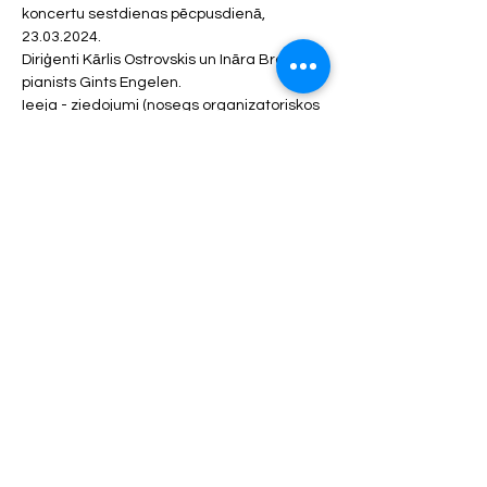
koncertu sestdienas pēcpusdienā, 
23.03.2024.
Diriģenti Kārlis Ostrovskis un Ināra Braže, 
pianists Gints Engelen.
Ieeja - ziedojumi (nosegs organizatoriskos 
izdevumus).
Kad un cikos? – 23.03.2024., plkst.17:30.
Show More
info@mysite.com