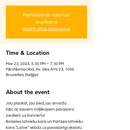
Pieteikšanās vairs nav
iespējama
Skatīt citus notikumus
Time & Location
Mar 23, 2024, 5:30 PM – 7:30 PM
Pārstāvniecība, Av. des Arts 23, 1000
Bruxelles, Beļģija
About the event
Jau plaukst, jau zied, jau smaržo…
Nāc ar saviem mīļākajiem pavasara 
ziediem uz koncertu!
Briseles latviešu koris un Parīzes latviešu 
koris “Latve” ielūdz uz pavasarīgi skaistu 