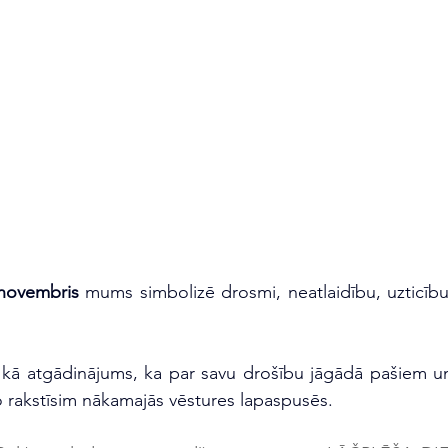
 novembris
 mums simbolizē drosmi, neatlaidību, uzticību
ī kā atgādinājums, ka par savu drošību jāgādā pašiem u
ko rakstīsim nākamajās vēstures lapaspusēs.