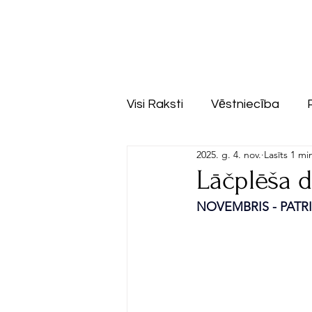
Visi Raksti
Vēstniecība
2025. g. 4. nov.
Lasīts 1 mi
Lāčplēša 
NOVEMBRIS - PATR