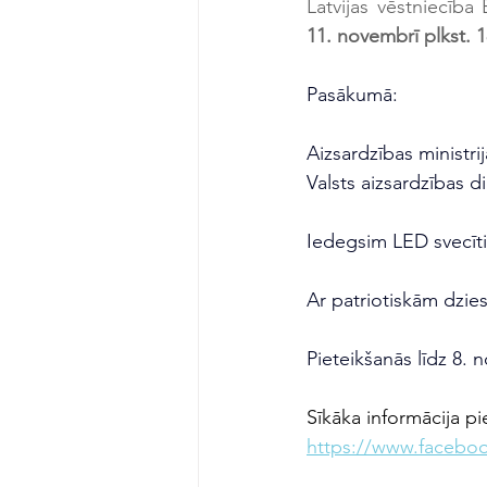
11. novembrī plkst. 
Pasākumā:
Aizsardzības ministri
Valsts aizsardzības d
Iedegsim LED svecīti
Ar patriotiskām dzi
Pieteikšanās līdz 8. 
Sīkāka informācija pi
https://www.faceb