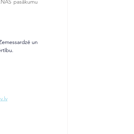
Latvijas vēstniecība Beļģijā ielūdz visu paaudžu patriotus uz LĀČPLĒŠA DIENAS pasākumu 
s Zemessardzē un 
rtību.
.lv