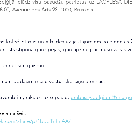
18.00, Avenue des Arts 23
, 1000, Brussels.
jas kolēģi stāstīs un atbildēs uz jautājumiem kā dienest
ienests stiprina gan spējas, gan apziņu par mūsu valsts vē
 un radīsim gaismu.
esmām godāsim mūsu vēsturisko cīņu atmiņas.
novembrim, rakstot uz e-pastu:
embassy.belgium@mfa.gov
eejama šeit:
ook.com/share/p/1bopTnhnAA/