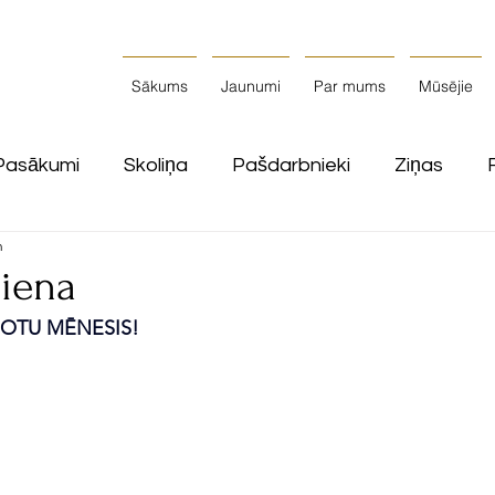
Sākums
Jaunumi
Par mums
Mūsējie
Pasākumi
Skoliņa
Pašdarbnieki
Ziņas
n
diena
IOTU MĒNESIS!