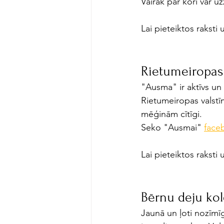
Vairāk par kori var uz
Lai pieteiktos raksti 
Rietumeiropas
"Ausma" ir aktīvs un
Rietumeiropas valstīm
mēģinām cītīgi. 
Seko "Ausmai" 
face
Lai pieteiktos raksti 
Bērnu deju kole
Jaunā un ļoti nozīmī