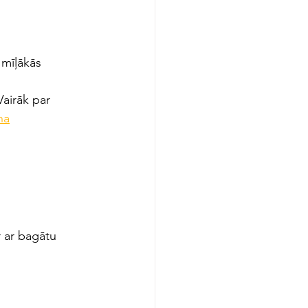
 mīļākās 
airāk par 
na
r ar bagātu 