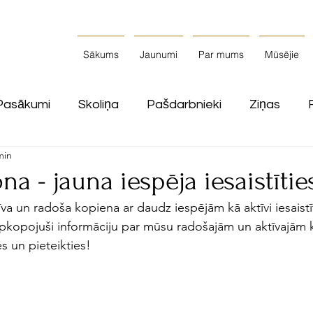
Sākums
Jaunumi
Par mums
Mūsējie
Pasākumi
Skoliņa
Pašdarbnieki
Ziņas
min
a - jauna iespēja iesaistītie
ktīva un radoša kopiena ar daudz iespējām kā aktīvi iesaistī
apkopojuši informāciju par mūsu radošajām un aktīvajām
ies un pieteikties!