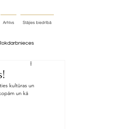
Arhīvs
Stājies biedrībā
Rokdarbnieces
s!
ties kultūras un 
 kopām un kā 