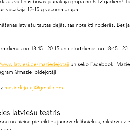
l dažas vietiņas brīvas jaunākajā grupā no 8-12 gadiem! T
išus vecākajā 12-15 g vecuma grupā
ināšanas latviešu tautas dejās, tas noteikti noderēs. Bet ja
! 
irmdienās no 18.45 - 20.15 un 
ceturtdienās no 18:45 - 20:
/
www.latviesi.be/maziedejotaji
 un seko Facebook: Mazie 
stagram @mazie_bldejotāji
uz
maziedejotaji@gmail.com
eles latviešu teātris
nu un aicina pieteikties jaunos dalībniekus, rakstos uz e
l.com