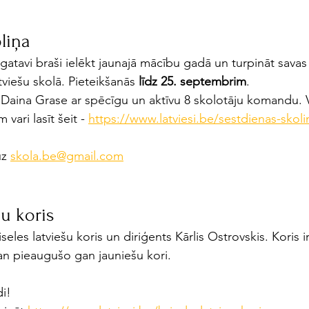
liņa
 gatavi braši ielēkt jaunajā mācību gadā un turpināt savas
atviešu skolā. Pieteikšanās
 līdz 25. septembrim
. 
t Daina Grase ar spēcīgu un aktīvu 8 skolotāju komandu. V
vari lasīt šeit - 
https://www.latviesi.be/sestdienas-skoli
uz 
skola.be@gmail.com
šu koris 
eles latviešu koris un diriģents Kārlis Ostrovskis. Koris i
an pieaugušo gan jauniešu kori.
di!