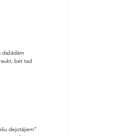
ām dažādām 
raukt, bet tad 
ešu dejotājiem” 