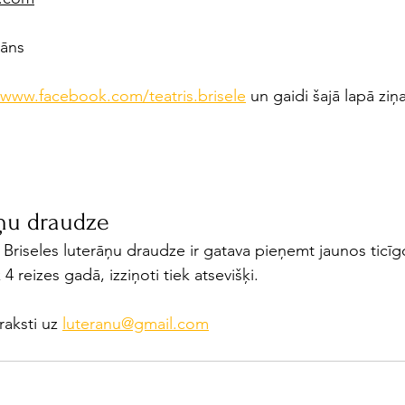
cāns
/www.facebook.com/teatris.brisele
 un gaidi šajā lapā ziņ
āņu draudze
Briseles luterāņu draudze ir gatava pieņemt jaunos ticīg
 reizes gadā, izziņoti tiek atsevišķi. 
aksti uz 
luteranu@gmail.com