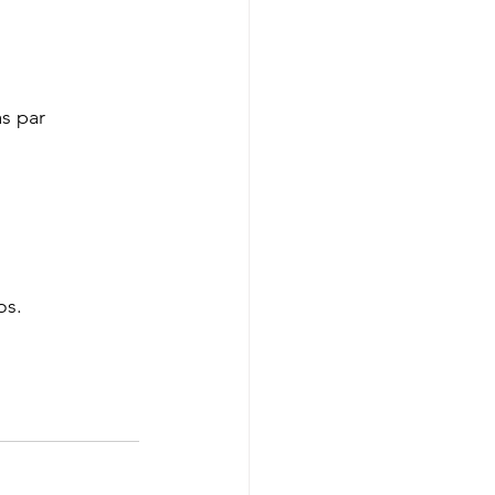
as par 
os. 