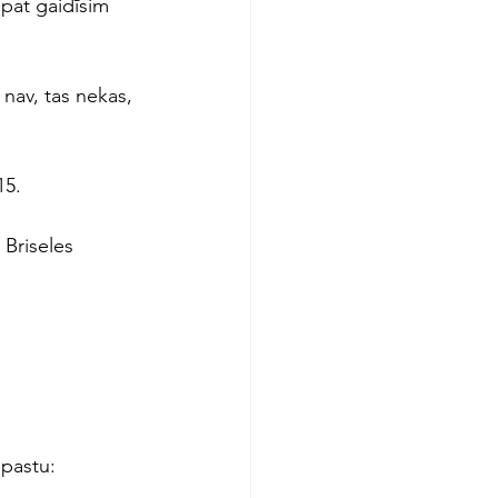
āpat gaidīsim 
 nav, tas nekas, 
15
.
Briseles 
pastu: 