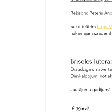
Režisors: Pēteris An
Seko teātrim 
https:/
nākamajām izrādēm!
Briseles luter
Draudzīgā un atvērtā 
Dievkalpojumi notiek 4
Jautājumu gadījumā r