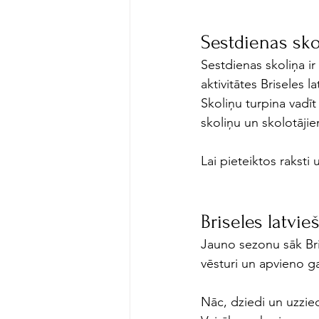
Sestdienas sko
Sestdienas skoliņa ir
aktivitātes Briseles l
Skoliņu turpina vadī
skoliņu un skolotājiem 
Lai pieteiktos raksti 
Briseles latvie
Jauno sezonu sāk Bris
vēsturi un apvieno g
Nāc, dziedi un uzzie