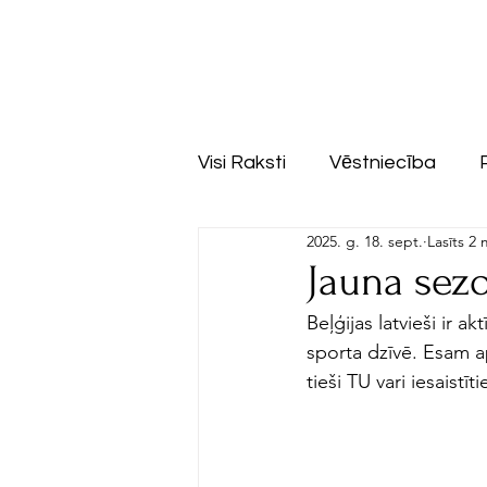
Visi Raksti
Vēstniecība
2025. g. 18. sept.
Lasīts 2 
Jauna sezon
Beļģijas latvieši ir a
sporta dzīvē. Esam 
tieši TU vari iesaistīt