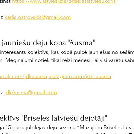
zināt 
https://www.latviesi.be/briseleslatviesukoris
uz 
karlis.ostrovskis@gmail.com
 jauniešu deju kopa "Ausma"
 interesants kolektīvs, kas kopā pulcē jauniešus no seš
. Mēģinājumi notiek tikai reizi mēnesī, lai visi varētu sab
book.com/jdkausma
instagram.com/jdk_ausma
uz 
jdkAusma@gmail.com
ktīvs "Briseles latviešu dejotāji"
gā 15 gadu jubilejas deju sezona “Mazajiem Briseles latvi